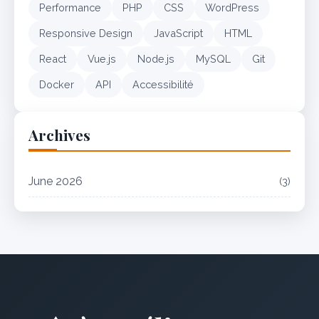
Performance
PHP
CSS
WordPress
Responsive Design
JavaScript
HTML
React
Vue.js
Node.js
MySQL
Git
Docker
API
Accessibilité
Archives
June 2026
(3)